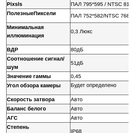
Pixsls
ПАЛ 795*595 / NTSC 811
ПолезныеПиксели
ПАЛ 752*582/NTSC 768*
Минимальная
0,3 Люкс
иллюминация
ВДР
80дБ
Соотношение сигнал/
51дБ
шум
Значение гаммы
0,45
Будет определено
Угол обзора камеры
Скорость затвора
Авто
Баланс белого
Авто
АГС
Авто
Степень
IP68